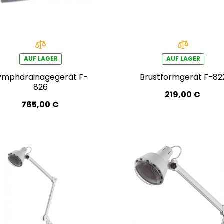
AUF LAGER
AUF LAGER
ymphdrainagegerät F-
Brustformgerät F-82
826
219,00 €
765,00 €