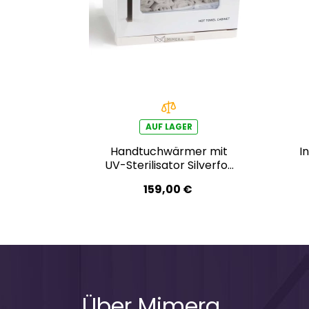
AUF LAGER
Handtuchwärmer mit
I
UV-Sterilisator Silverfox
T-01, 7 Liter
159,00 €
Über Mimera