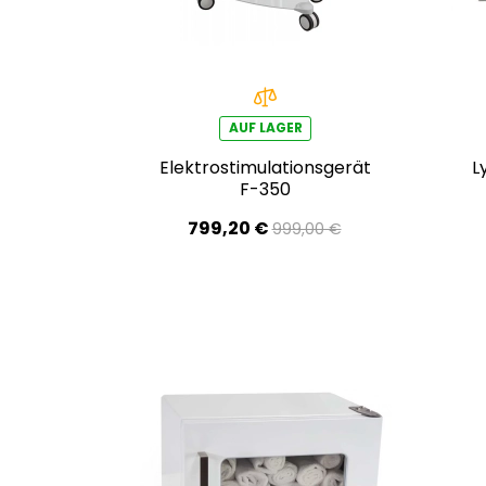
AUF LAGER
Elektrostimulationsgerät
L
F-350
799,20 €
999,00 €