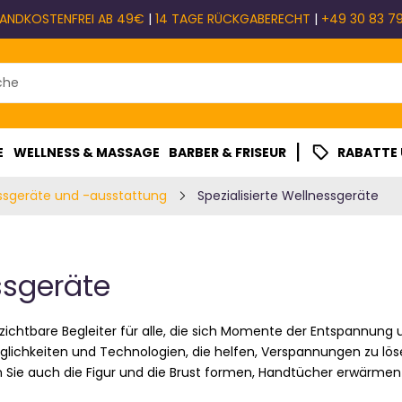
ANDKOSTENFREI AB 49€
|
14 TAGE RÜCKGABERECHT
|
+49 30 83 79
|
E
WELLNESS & MASSAGE
BARBER & FRISEUR
RABATTE
ssgeräte und -ausstattung
Spezialisierte Wellnessgeräte
ssgeräte
ichtbare Begleiter für alle, die sich Momente der Entspannung
öglichkeiten und Technologien, die helfen, Verspannungen zu lö
en Sie auch die Figur und die Brust formen, Handtücher erwärmen