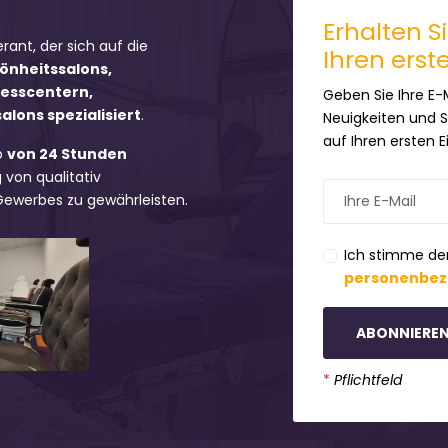
Erhalten S
erant, der sich auf die
Ihren erst
hönheitssalons,
nesscentern,
Geben Sie Ihre E-
lons spezialisiert
.
Neuigkeiten und 
auf Ihren ersten 
b
von 24 Stunden
 von qualitativ
 Gewerbes zu gewährleisten.
Ich stimme de
personenbez
ABONNIERE
*
Pflichtfeld