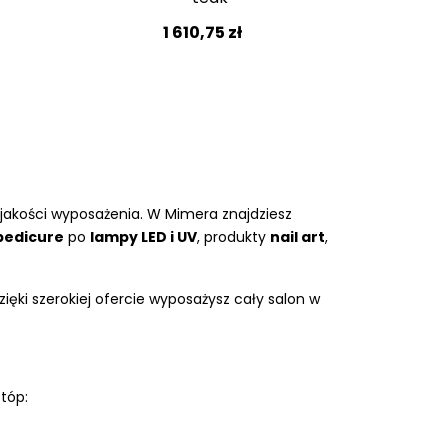
1 610,75 zł
 jakości wyposażenia. W Mimera znajdziesz
pedicure
po
lampy LED i UV
, produkty
nail art
,
ęki szerokiej ofercie wyposażysz cały salon w
stóp: