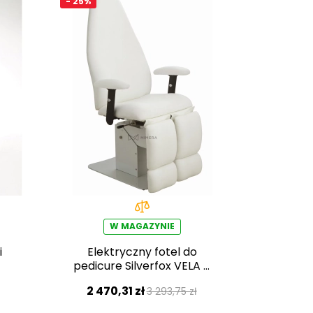
- 25%
W MAGAZYNIE
i
Elektryczny fotel do
pedicure Silverfox VELA A
E1
2 470,31 zł
3 293,75 zł