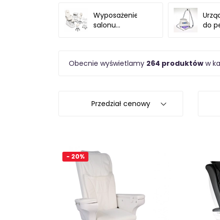
Wyposażenie
Urzą
salonu
do p
pedicure
Obecnie wyświetlamy
264 produktów
w ka
Przedział cenowy
- 20%