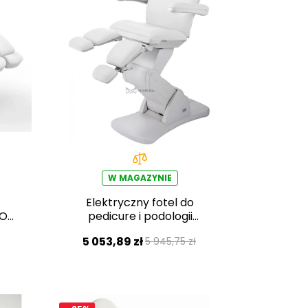
W MAGAZYNIE
Elektryczny fotel do
CO
pedicure i podologii
Silverfox BARON E3 –
5 053,89 zł
5 945,75 zł
biały, PVC w jakości
medycznej