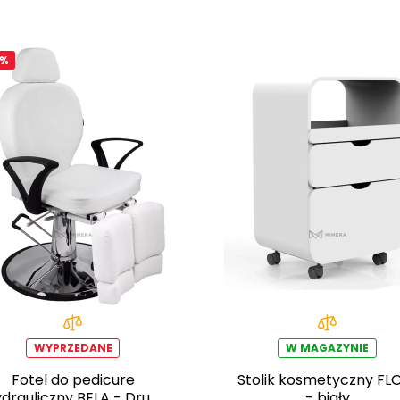
0%
WYPRZEDANE
W MAGAZYNIE
Fotel do pedicure
Stolik kosmetyczny F
drauliczny BELA - Drugi
- biały