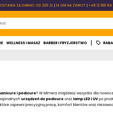
OSTAWA ZA DARMO OD 205 ZŁ
|
14 DNI NA ZWROT
|
+48 12 881 84
|
RE
WELLNESS I MASAŻ
BARBER I FRYZJERSTWO
RABA
anicure i pedicure
?
W Mimera znajdziesz wszystko dla nowocz
fesjonalnych
urządzeń do pedicure
oraz
lamp LED i UV
po prod
 które zapewni precyzyjną pracę, komfort klientów oraz niezawod