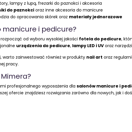
tory, lampy z lupą, frezarki do paznokci i akcesoria
niki do paznokci
oraz inne akcesoria do manicure
zędzia do opracowania skórek oraz
materiały jednorazowe
 manicure i pedicure?
o rozpocząć od wyboru wysokiej jakości
fotela do pedicure
, któ
sjonalne
urządzenia do pedicure
,
lampy LED i UV
oraz narzędz
ci, warto zainwestować również w produkty
nail art
oraz regularn
ej pracy.
 Mimera?
mi profesjonalnego wyposażenia dla
salonów manicure i ped
ej ofercie znajdziesz rozwiązania zarówno dla nowych, jak i d