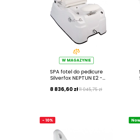
W MAGAZYNIE
SPA fotel do pedicure
Silverfox NEPTUN E2 -
biały
8 836,60 zł
11 045,75 zł
- 10%
Now