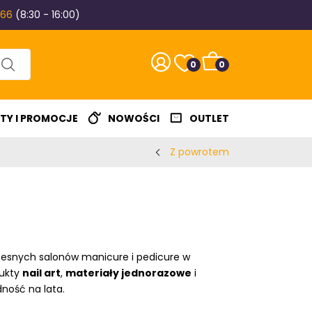
 66
(8:30 - 16:00)
0
0
TY I PROMOCJE
NOWOŚCI
OUTLET
Z powrotem
esnych salonów manicure i pedicure w
ukty
nail art
,
materiały jednorazowe
i
ność na lata.