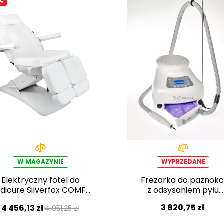
%
W MAGAZYNIE
WYPRZEDANE
Elektryczny fotel do
Frezarka do paznokc
dicure Silverfox COMFA
z odsysaniem pyłu
PEDI E3
PROMED 4030-SX2
3 820,75 zł
4 456,13 zł
4 951,25 zł