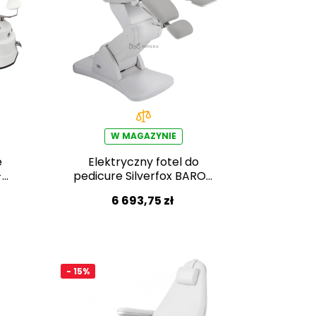
W MAGAZYNIE
e
Elektryczny fotel do
-
pedicure Silverfox BARON
E5 – jasnoszary
6 693,75 zł
- 15%