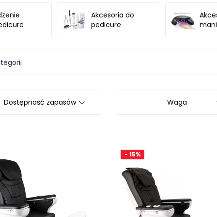
dzenie
Akcesoria do
Akce
edicure
pedicure
mani
tegorii
Dostępność zapasów
Waga
- 15%