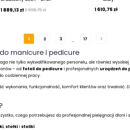
gatunek!
1 610,75 zł
1 889,13 zł
2 698,75 zł
1
2
3
17
…
do manicure i pedicure
a nie tylko wykwalifikowanego personelu, ale również wysokiej
alonów – od
foteli do pedicure
i profesjonalnych
urządzeń do 
do codziennej pracy.
 wykonania, funkcjonalność, komfort klientów oraz trwałość. Dzi
?
zystko, czego potrzebujesz do profesjonalnej pielęgnacji dłoni i 
ki
,
stołki
i
stoliki