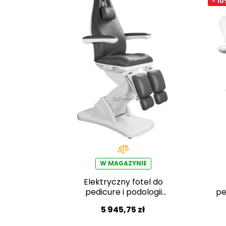
- 10
W MAGAZYNIE
Elektryczny fotel do
pedicure i podologii
pe
Silverfox BARON E3 –
5 945,75 zł
ciemnoszary, PVC w
jakości medycznej