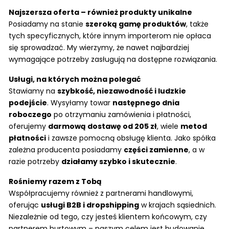
Najszersza oferta – również produkty unikalne
Posiadamy na stanie
szeroką gamę produktów
, także
tych specyficznych, które innym importerom nie opłaca
się sprowadzać. My wierzymy, że nawet najbardziej
wymagające potrzeby zasługują na dostępne rozwiązania.
Usługi, na których można polegać
Stawiamy na
szybkość, niezawodność i ludzkie
podejście
. Wysyłamy towar
następnego dnia
roboczego
po otrzymaniu zamówienia i płatności,
oferujemy
darmową dostawę od 205 zł
, wiele
metod
płatności
i zawsze pomocną obsługę klienta. Jako spółka
zależna producenta posiadamy
części zamienne
, a w
razie potrzeby
działamy szybko i skutecznie
.
Rośniemy razem z Tobą
Współpracujemy również z partnerami handlowymi,
oferując
usługi B2B i dropshipping
w krajach sąsiednich.
Niezależnie od tego, czy jesteś klientem końcowym, czy
partnerem hurtowym – naszym celem jest budowanie