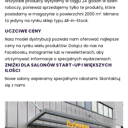
Wszystkie produkty wysyłamy w ciągu 24 godzin w dzień
roboczy, ponieważ sprzedajemy tylko te produkty, które
posiadamy w magazynie o powierzchni 2000 m². Mimera
to jedyny na rynku sklep typu All-in-Stock.
UCZCIWE CENY
Nasz model dystrybucji pozwala nam oferować najlepsze
ceny na rynku wielu produktów. Dołącz do nas na
Facebooku, Instagramie lub w newsletterach, aby
otrzymywać informacje o specjalnych wydarzeniach.
ZNIŻKI DLA SALONÓW START-UP I WIĘKSZYCH
ILOŚCI
Nowe salony wspieramy specjalnymi rabatami. Skontaktuj
się z nami.