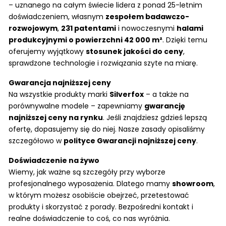
– uznanego na całym świecie lidera z ponad 25-letnim
doświadczeniem, własnym
zespołem badawczo-
rozwojowym
,
231 patentami
i nowoczesnymi
halami
produkcyjnymi o powierzchni 42 000 m²
. Dzięki temu
oferujemy wyjątkowy
stosunek jakości do ceny
,
sprawdzone technologie i rozwiązania szyte na miarę.
Gwarancja najniższej ceny
Na wszystkie produkty marki
Silverfox
– a także na
porównywalne modele – zapewniamy
gwarancję
najniższej ceny na rynku
. Jeśli znajdziesz gdzieś lepszą
ofertę, dopasujemy się do niej. Nasze zasady opisaliśmy
szczegółowo w
polityce Gwarancji najniższej ceny
.
Doświadczenie na żywo
Wiemy, jak ważne są szczegóły przy wyborze
profesjonalnego wyposażenia. Dlatego mamy
showroom
,
w którym możesz osobiście obejrzeć, przetestować
produkty i skorzystać z porady. Bezpośredni kontakt i
realne doświadczenie to coś, co nas wyróżnia.