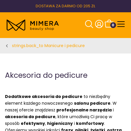
DOSTAWA ZA DARMO OD 205 ZŁ
0
strings.back_to Manicure i pedicure
Akcesoria do pedicure
Dodatkowe akcesoria do pedicure
to niezbędny
element każdego nowoczesnego
salonu pedicure
. W
naszej ofercie znajdziesz
profesjonalne narzędzia
i
akcesoria do pedicure
, które umożliwią Ci pracę w
sposób
efektywny
,
higieniczny
i
komfortowy
.
Oferujemy wysokiej jakości
frezy
,
pilniki
,
żyletki
,
ostrza
,