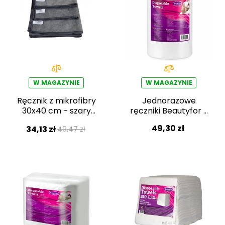
W MAGAZYNIE
W MAGAZYNIE
Ręcznik z mikrofibry
Jednorazowe
30x40 cm - szary
ręczniki Beautyfor z
(12szt. w
włókniny spunlace w
49,30 zł
34,13 zł
49,47 zł
opakowaniu)
rolce 35×70cm,
100szt.