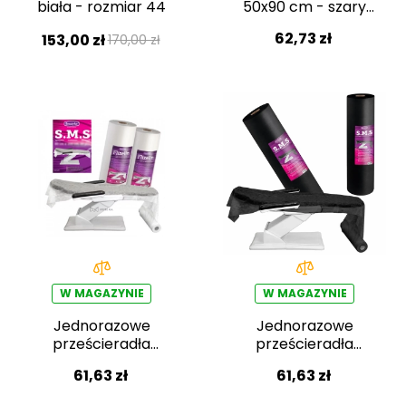
biała - rozmiar 44
50x90 cm - szary
(6szt. w
62,73 zł
153,00 zł
170,00 zł
opakowaniu)
W MAGAZYNIE
W MAGAZYNIE
Jednorazowe
Jednorazowe
prześcieradła
prześcieradła
Beautyfor z włókniny
Beautyfor z włókniny
61,63 zł
61,63 zł
80cm × 150m
80cm × 150m,
czarny