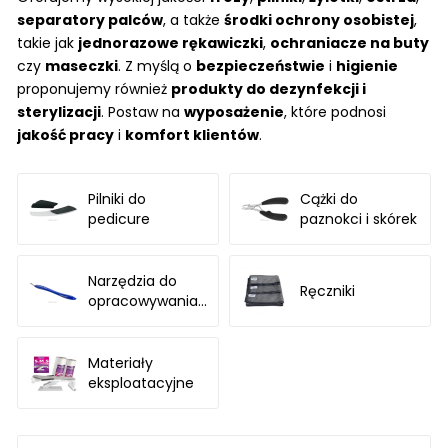
separatory palców
, a także
środki ochrony osobistej
,
takie jak
jednorazowe rękawiczki
,
ochraniacze na buty
czy
maseczki
. Z myślą o
bezpieczeństwie
i
higienie
proponujemy również
produkty do dezynfekcji i
sterylizacji
. Postaw na
wyposażenie
, które podnosi
jakość pracy
i
komfort klientów
.
Pilniki do
Cążki do
pedicure
paznokci i skórek
Narzędzia do
Ręczniki
opracowywania
skóry
Materiały
eksploatacyjne