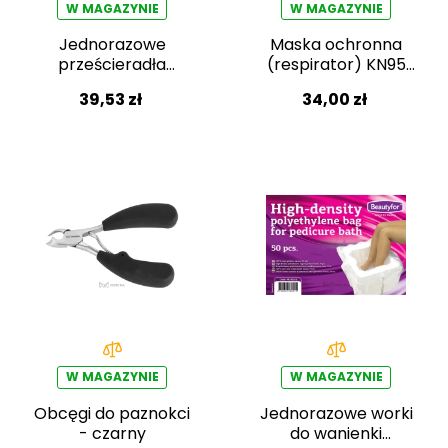
W MAGAZYNIE
W MAGAZYNIE
Jednorazowe
Maska ochronna
prześcieradła
(respirator) KN95
Beautyfor z włókniny
(20szt)
39,53 zł
34,00 zł
215 × 100 cm 25 szt.
W MAGAZYNIE
W MAGAZYNIE
Obcęgi do paznokci
Jednorazowe worki
- czarny
do wanienki