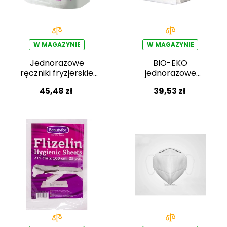
W MAGAZYNIE
W MAGAZYNIE
Jednorazowe
BIO-EKO
ręczniki fryzjerskie
jednorazowe
Beautyfor 45 × 90
ręczniki z wiskozy
45,48 zł
39,53 zł
cm – 50 szt.
Beautyfor 50 × 40
cm – 100 szt.