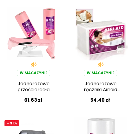
W MAGAZYNIE
W MAGAZYNIE
Jednorazowe
Jednorazowe
prześcieradła
ręczniki Airlaid
Beautyfor z włókniny
Beautyfor 40 × 70
61,63 zł
54,40 zł
80cm × 150m,
cm – 100 szt.
różowy
- 31%