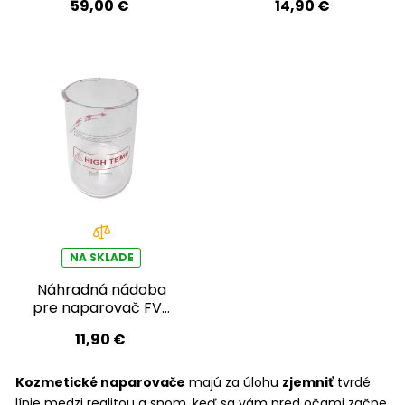
59,00 €
14,90 €
NA SKLADE
Náhradná nádoba
pre naparovač FV-
2101A (FLOAT)
11,90 €
Kozmetické naparovače
majú za úlohu
zjemniť
tvrdé
línie medzi realitou a snom, keď sa vám pred očami začne