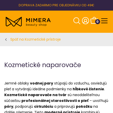
DOPRAVA ZADARMO PRE OBJEDNÁVKU OD 49€
0
Späť na Kozmetické prístroje
Kozmetické naparovače
Jemné oblaky
vodnej pary
stúpajú do vzduchu, osviežujú
pleť a vytvárajú ideálne podmienky na
hĺbkové čistenie
.
Kozmetické naparovače na tvár
sú neoddeliteľnou
súčasťou
profesionálnej starostlivosti o pleť
– uvoľňujú
póry
, podporujú
cirkuláciu
a pripravujú
pokožku
na
ďalšie ošetrenie. Tieto
moderné prístroje
kombinujú