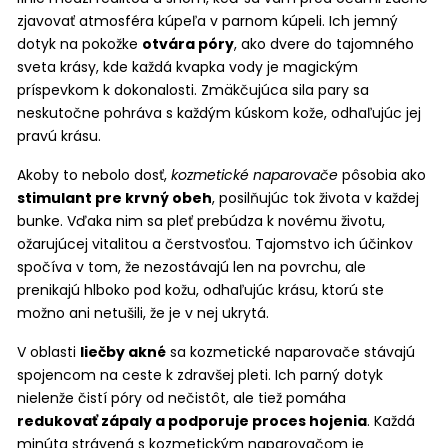
zjavovať atmosféra kúpeľa v parnom kúpeli. Ich jemný
dotyk na pokožke
otvára póry
, ako dvere do tajomného
sveta krásy, kde každá kvapka vody je magickým
príspevkom k dokonalosti. Zmäkčujúca sila pary sa
neskutočne pohráva s každým kúskom kože, odhaľujúc jej
pravú krásu.
Akoby to nebolo dosť,
kozmetické naparovače
pôsobia ako
stimulant pre krvný obeh
, posilňujúc tok života v každej
bunke. Vďaka nim sa pleť prebúdza k novému životu,
ožarujúcej vitalitou a čerstvosťou. Tajomstvo ich účinkov
spočíva v tom, že nezostávajú len na povrchu, ale
prenikajú hlboko pod kožu, odhaľujúc krásu, ktorú ste
možno ani netušili, že je v nej ukrytá.
V oblasti
liečby akné
sa kozmetické naparovače stávajú
spojencom na ceste k zdravšej pleti. Ich parný dotyk
nielenže čistí póry od nečistôt, ale tiež pomáha
redukovať zápaly a podporuje proces hojenia
. Každá
minúta strávená s kozmetickým naparovačom je