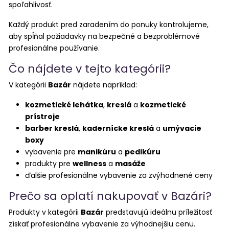
spoľahlivosť.
Každý produkt pred zaradením do ponuky kontrolujeme,
aby spĺňal požiadavky na bezpečné a bezproblémové
profesionálne používanie.
Čo nájdete v tejto kategórii?
V kategórii
Bazár
nájdete napríklad:
kozmetické lehátka
,
kreslá
a
kozmetické
prístroje
barber kreslá
,
kadernícke kreslá
a
umývacie
boxy
vybavenie pre
manikúru
a
pedikúru
produkty pre
wellness
a
masáže
ďalšie profesionálne vybavenie za zvýhodnené ceny
Prečo sa oplatí nakupovať v Bazári?
Produkty v kategórii
Bazár
predstavujú ideálnu príležitosť
získať profesionálne vybavenie za výhodnejšiu cenu.