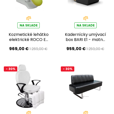
NA SKLADE
NA SKLADE
Kozmetické lehátko
Kadernícky umývací
elektrické ROCO E3
box BARI E1 - matná
- limetka - Druhá
čierna - Výstavný
969,00 €
959,00 €
1 269,00 €
1 259,00 €
akosť
kus
- 30%
- 30%