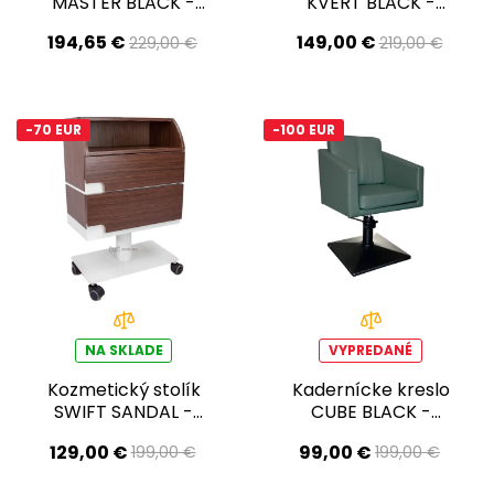
MASTER BLACK -
KVERT BLACK -
matná čierna -
zamatová čierna -
194,65 €
149,00 €
229,00 €
219,00 €
Druhá akosť!
Druhá akosť!
-70 EUR
-100 EUR
NA SKLADE
VYPREDANÉ
Kozmetický stolík
Kadernícke kreslo
SWIFT SANDAL -
CUBE BLACK -
druhá akosť!
zamatová zelená -
129,00 €
99,00 €
199,00 €
199,00 €
Druhá akosť!