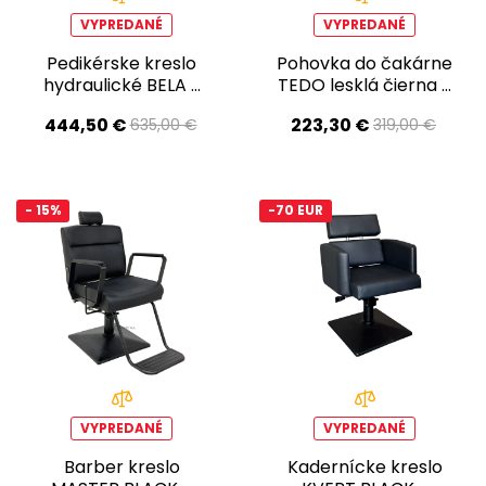
VYPREDANÉ
VYPREDANÉ
Pedikérske kreslo
Pohovka do čakárne
hydraulické BELA -
TEDO lesklá čierna -
Druhá akosť!
Druhá akosť!
444,50 €
223,30 €
635,00 €
319,00 €
- 15%
-70 EUR
VYPREDANÉ
VYPREDANÉ
Barber kreslo
Kadernícke kreslo