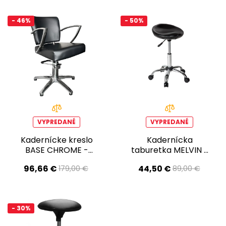
- 46%
- 50%
VYPREDANÉ
VYPREDANÉ
Kadernícke kreslo
Kadernícka
BASE CHROME -
taburetka MELVIN -
matná čierna -
lesklá čierna -
96,66 €
44,50 €
179,00 €
89,00 €
Druhá akosť!
Druhá akosť
- 30%