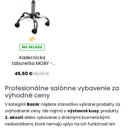
NA SKLADE
Kadernícka
taburetka MOBY -
matná čierna -
45,50 €
65,00 €
Druhá akosť
Profesionálne salónne vybavenie za
výhodné ceny
V kategórii
Bazár
nájdete starostlivo vybrané produkty za
zvýhodnené ceny. Ide najmä o
výstavné kusy
, produkty
2. akosti
alebo vybavenie s drobnými kozmetickými
nedostatkami, ktoré nemajú vplyv na ich funkčnosť ani