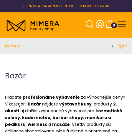
DOPRAVA ZADARMO PRE OBJEDNÁVKU OD 49€
0
Domov
Späť
Bazár
Hľadáte
profesionálne vybavenie
za výhodnejšie ceny?
V kategórii
Bazár
nájdete
výstavné kusy
, produkty
2.
akosti
aj ďalšie zvýhodnené vybavenie pre
kozmetické
salóny
,
kaderníctva
,
barber shopy
,
manikúru a
pedikúru
,
wellness
a
masáže
. Všetky produkty sú
dôkladne skontrolované, plne funkčné a pripravené na